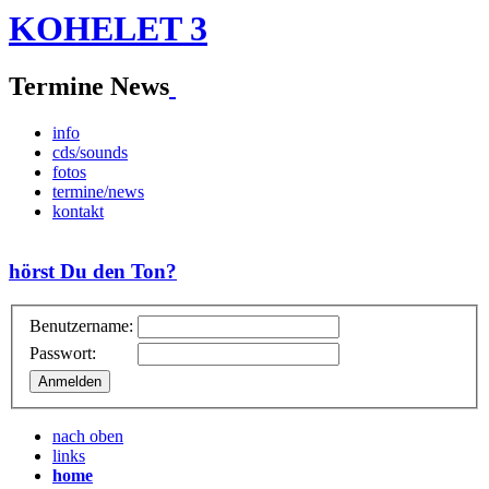
KOHELET 3
Termine News
info
cds/sounds
fotos
termine/news
kontakt
hörst Du den Ton?
Benutzername:
Passwort:
nach oben
links
home