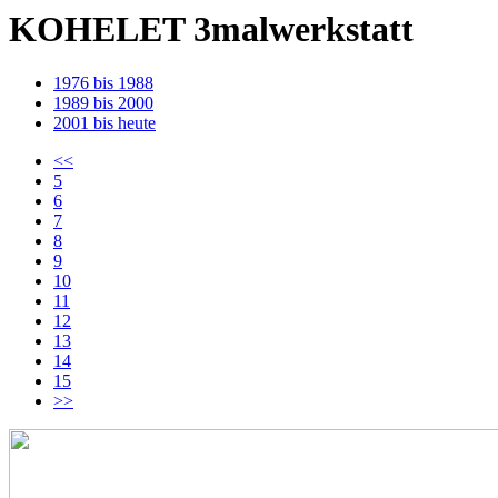
KOHELET 3
mal
werkstatt
1976 bis 1988
1989 bis 2000
2001 bis heute
<<
5
6
7
8
9
10
11
12
13
14
15
>>