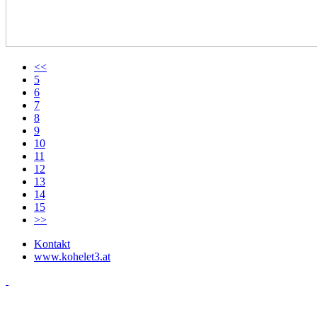
<<
5
6
7
8
9
10
11
12
13
14
15
>>
Kontakt
www.kohelet3.at