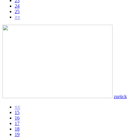
23
24
25
>>
zurück
<<
15
16
17
18
19