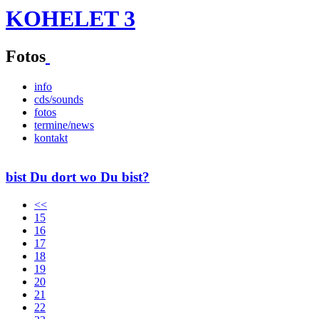
KOHELET 3
Fotos
info
cds/sounds
fotos
termine/news
kontakt
bist Du dort wo Du bist?
<<
15
16
17
18
19
20
21
22