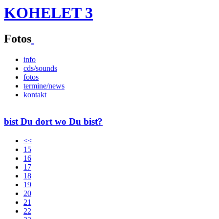
KOHELET 3
Fotos
info
cds/sounds
fotos
termine/news
kontakt
bist Du dort wo Du bist?
<<
15
16
17
18
19
20
21
22