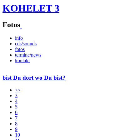
KOHELET 3
Fotos
info
cds/sounds
fotos
termine/news
kontakt
bist Du dort wo Du bist?
<<
3
4
5
6
7
8
9
10